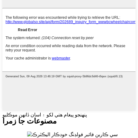
پنهنجو پيغام هتي لکو ۽ اسان ڏانهن موڪليو
مصنوعات جا زمرا