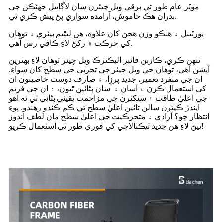
موٽر عام طور تي برقي ويل چيئرن سان لاڳاپيل جهٽڪن جي
بدران هڪ خاموش، آرامده سواري پڻ پيش ڪري ٿي.
پورٽيبل ۽ هلڪو وزن هجڻ کان علاوه، هن ليٿيم بيٽري ۾ توهان
کي حرڪت ۾ رکڻ لاءِ ڪافي رس آهي.
تنهن ڪري، ڪاربن فائبر اليڪٽرڪ ويل چيئر توهان لاءِ بهترين
آپشن آهي، توهان جي ويل چيئر جي تجربي جي سطح کان سواءِ.
ان جي منفرد تعمير، جديد پرزا، ۽ صارف دوست خاصيتون ان
کي استعمال ڪرڻ ۾ آسان ۽ آسان بڻائين ٿيون، ۽ ان جي فريم
جي اعليٰ طاقت ۽ سنکنرن جي مزاحمت يقيني بڻائي ٿي ته اهو
ايندڙ ڪيترن سالن تائين اعليٰ سطح تي ڪم ڪندو رهندو. پوءِ
انتظار ڇو؟ آزادي ۽ متحرڪيت جي اعليٰ سطح مان لطف اندوز
ٿيڻ لاءِ هن جديد ٽيڪنالاجي کي فوري طور تي استعمال ڪريو!