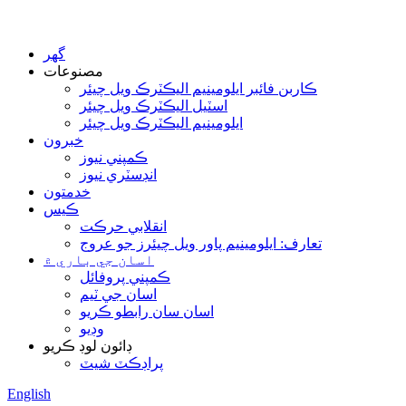
گھر
مصنوعات
ڪاربن فائبر ايلومينيم اليڪٽرڪ ويل چيئر
اسٽيل اليڪٽرڪ ويل چيئر
ايلومينيم اليڪٽرڪ ويل چيئر
خبرون
ڪمپني نيوز
انڊسٽري نيوز
خدمتون
ڪيس
انقلابي حرڪت
تعارف: ايلومينيم پاور ويل چيئرز جو عروج
اسان جي باري ۾
ڪمپني پروفائل
اسان جي ٽيم
اسان سان رابطو ڪريو
وڊيو
ڊائون لوڊ ڪريو
پراڊڪٽ شيٽ
English