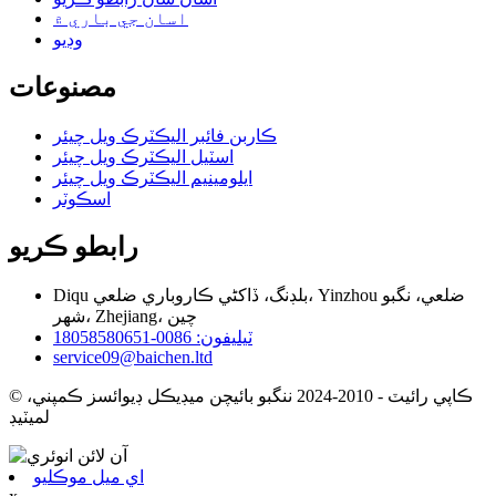
اسان جي باري ۾
وڊيو
مصنوعات
ڪاربن فائبر اليڪٽرڪ ويل چيئر
اسٽيل اليڪٽرڪ ويل چيئر
ايلومينيم اليڪٽرڪ ويل چيئر
اسڪوٽر
رابطو ڪريو
Diqu بلڊنگ، ڏاکڻي ڪاروباري ضلعي، Yinzhou ضلعي، نگبو
شهر، Zhejiang، چين
ٽيليفون: 0086-18058580651
service09@baichen.ltd
© ڪاپي رائيٽ - 2010-2024 ننگبو بائيچن ميڊيڪل ڊيوائسز ڪمپني،
لميٽيڊ
اي ميل موڪليو