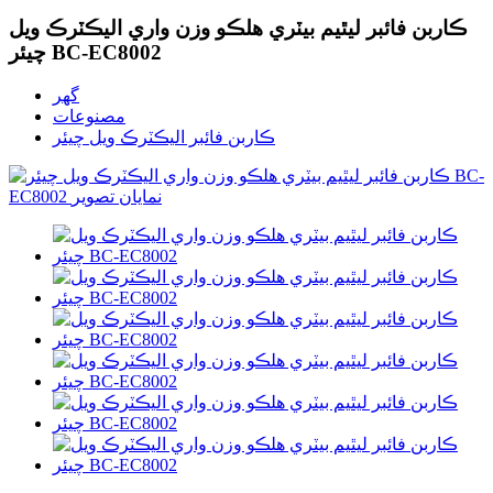
ڪاربن فائبر ليٿيم بيٽري هلڪو وزن واري اليڪٽرڪ ويل
چيئر BC-EC8002
گھر
مصنوعات
ڪاربن فائبر اليڪٽرڪ ويل چيئر