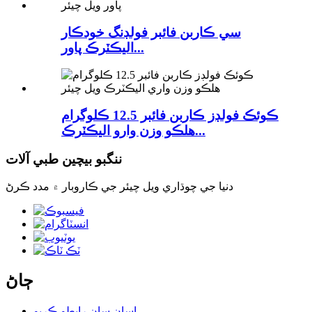
سي ڪاربن فائبر فولڊنگ خودڪار
اليڪٽرڪ پاور...
ڪوئڪ فولڊز ڪاربن فائبر 12.5 ڪلوگرام
هلڪو وزن وارو اليڪٽرڪ...
ننگبو بيچين طبي آلات
دنيا جي چوڌاري ويل چيئر جي ڪاروبار ۾ مدد ڪرڻ
ڄاڻ
اسان سان رابطو ڪريو