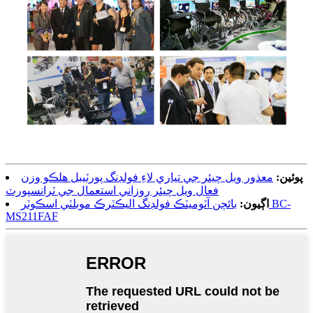
پوئين:
معذور ويل چيئر جي تياري لاءِ فولڊنگ پورٽيبل هلڪو وزن
فعال ويل چيئر روزاني استعمال جي ٽرانسپورٽ
اڳيون:
بائچن آٽوميٽڪ فولڊنگ اليڪٽرڪ موبلٽي اسڪوٽر BC-
MS211FAF