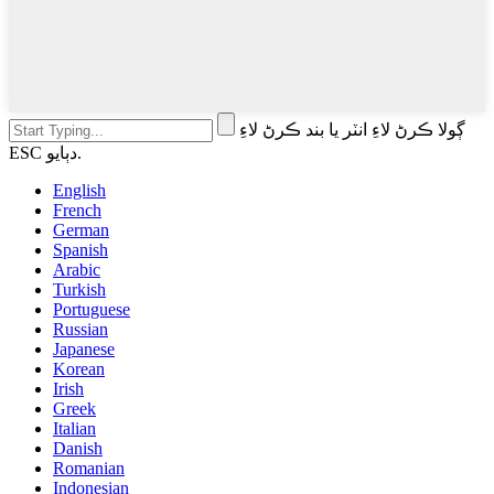
ڳولا ڪرڻ لاءِ انٽر يا بند ڪرڻ لاءِ
ESC دٻايو.
English
French
German
Spanish
Arabic
Turkish
Portuguese
Russian
Japanese
Korean
Irish
Greek
Italian
Danish
Romanian
Indonesian