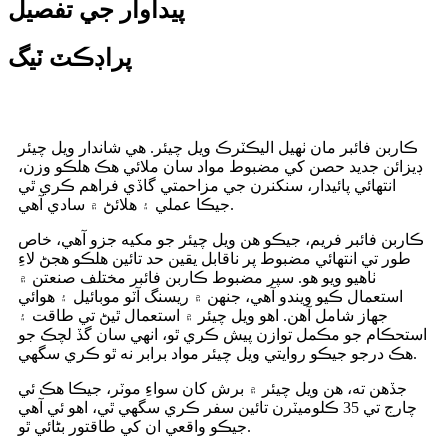
پيداوار جي تفصيل
پراڊڪٽ ٽيگ
ڪاربن فائبر مان ٺهيل اليڪٽرڪ ويل چيئر. هي شاندار ويل چيئر
ڊيزائن جديد حصن کي مضبوط مواد سان ملائي هڪ هلڪو وزن،
انتهائي پائيدار، سنکنرن جي مزاحمتي گاڏي فراهم ڪري ٿي
جيڪا عملي ۽ هلائڻ ۾ سادي آهي.
ڪاربن فائبر فريم، جيڪو هن ويل چيئر جو مکيه جزو آهي، خاص
طور تي انتهائي مضبوط پر ناقابل يقين حد تائين هلڪو هجڻ لاءِ
ٺاهيو ويو هو. سپر مضبوط ڪاربن فائبر مختلف صنعتن ۾
استعمال ڪيو ويندو آهي، جنهن ۾ ريسنگ آٽو موبائيل ۽ هوائي
جهاز شامل آهن. اهو ويل چيئر ۾ استعمال ٿيڻ تي طاقت ۽
استحڪام جو مڪمل توازن پيش ڪري ٿو، انهي سان گڏ لچڪ جو
هڪ درجو جيڪو روايتي ويل چيئر مواد برابر نه ٿو ڪري سگهي.
جڏهن ته، هن ويل چيئر ۾ برش کان سواءِ موٽر، جيڪا هڪ ئي
چارج تي 35 ڪلوميٽرن تائين سفر ڪري سگهي ٿي، اهو ئي آهي
جيڪو واقعي ان کي طاقتور بڻائي ٿو.