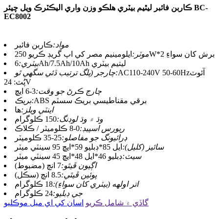
ڪاربن فائبر ليٿيم بيٽري هلڪو وزن واري اليڪٽرڪ ويل چيئر BC-
EC8002
مواد:
ڪاربن فائبر
ايلومينيم مصر کي اپ گريڊ ڪريو 250W*2 برش کان سواءِ
موٽر:
6Ah/7.5Ah/10Ah ليتيم بيٽري
بيٽري:
AC110-240V 50-60Hzآئوٽ
چارجر (پلگ ترتيب ڏئي سگھي ٿو:
پُٽ: 24V
چارج ڪرڻ جو وقت:
3-6 ايڇ
ABS برقي مقناطيسي بريڪ سسٽم
بريڪ:
اينٽي ويلز:
ها
وڌ ۾ وڌ لوڊنگ:
150 ڪلوگرام
ريورس اسپيڊ:
0-8 ڪلوميٽر / ڪلاڪ
ڊرائيونگ جو مفاصلو:
25-35 ڪلوميٽر
سائيز (کليل):
ايل 85*ڊبليو 59*ايڇ 95 سينٽي ميٽر
سيٽ:
ڊبليو 46*ايل 48*ايڇ 45 سينٽي ميٽر
اڳيون ڦيٿو:
7 انچ (مضبوط)
پوئين ڦيٿي:
8.5 انچ (سڪل)
اتر اولهه (بيٽري کان سواءِ):
18 ڪلوگرام
جي ڊبليو:
24 ڪلوگرام
گاڏي ۾ شامل ڪريو
اسان کي اي ميل موڪليو